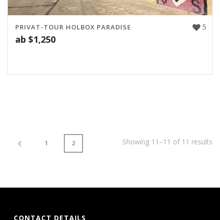
5
PRIVAT-TOUR HOLBOX PARADISE
ab
$
1,250
Showing 11–11 of 11 results
1
2
CONTACT DETAILS