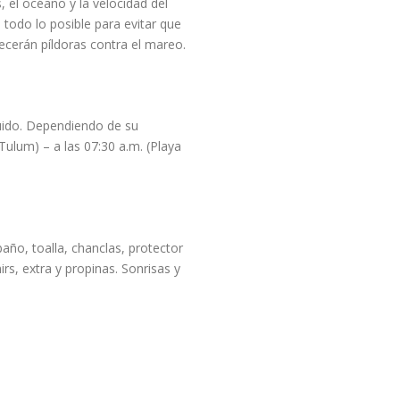
 el océano y la velocidad del
odo lo posible para evitar que
ecerán píldoras contra el mareo.
luido. Dependiendo de su
Tulum) – a las 07:30 a.m. (Playa
baño, toalla, chanclas, protector
rs, extra y propinas. Sonrisas y