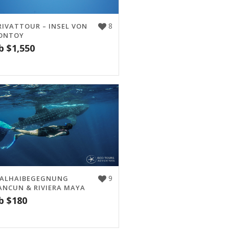
8
RIVATTOUR – INSEL VON
ONTOY
b
$
1,550
9
ALHAIBEGEGNUNG
ANCUN & RIVIERA MAYA
b
$
180