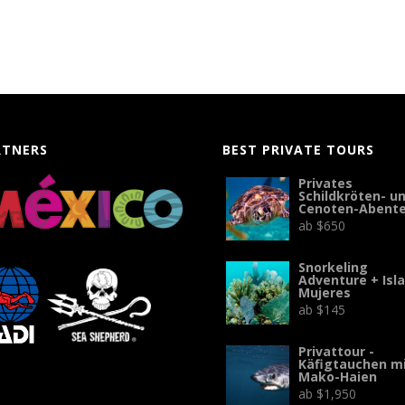
RTNERS
BEST PRIVATE TOURS
Privates
Schildkröten- u
Cenoten-Abent
ab
$
650
Snorkeling
Adventure + Isla
Mujeres
ab
$
145
Privattour -
Käfigtauchen m
Mako-Haien
ab
$
1,950