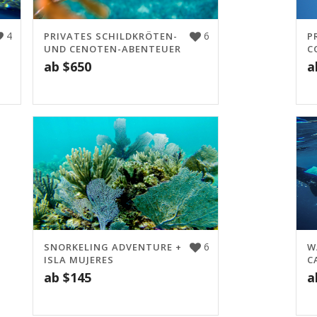
4
6
PRIVATES SCHILDKRÖTEN-
P
UND CENOTEN-ABENTEUER
C
ab
$
650
a
6
SNORKELING ADVENTURE +
W
ISLA MUJERES
C
ab
$
145
a