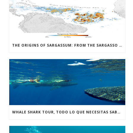
THE ORIGINS OF SARGASSUM: FROM THE SARGASSO SEA TO THE GREAT ATLANTIC SARGASSUM BELT
WHALE SHARK TOUR, TODO LO QUE NECESITAS SABER.