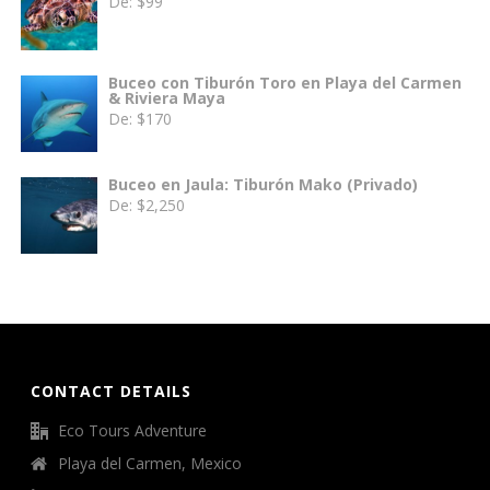
De:
$
99
Buceo con Tiburón Toro en Playa del Carmen
& Riviera Maya
De:
$
170
Buceo en Jaula: Tiburón Mako (Privado)
De:
$
2,250
CONTACT DETAILS
Eco Tours Adventure
Playa del Carmen, Mexico