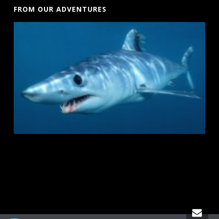
FROM OUR ADVENTURES
Playa del Carmen Buggy Tour Mexico
Cave Diving Training Mexico Riviera Maya
Mexico City Food Tour
agence francophone playa del carmen
Playa del Carmen
Fishing Tours
Desarrollo web con AI en Playa del Carmen
IV Therapy Playa Del Carmen