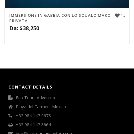
13
IMMERSIONE IN GABBIA CON LO SQUALO MAKO
PRIVATA
Da:
$
38,250
CONTACT DETAILS
Eco Tours Adventure
Playa del Carmen, Mexico
+52 984 147 9678
+52 984 147 8664
info@ecotoursadventure.com